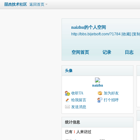
皕杰技术社区
返回首页
naizhu的个人空间
http://bbs.bijetsoft.com/?1784
[收藏]
[复制
空间首页
记录
日志
头像
naizhu
收听TA
加为好友
给我留言
打个招呼
发送消息
统计信息
已有
1
人来访过