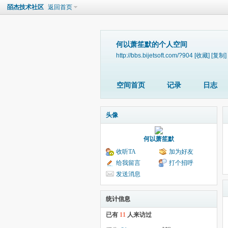
皕杰技术社区
返回首页
何以萧笙默的个人空间
http://bbs.bijetsoft.com/?904
[收藏]
[复制]
空间首页
记录
日志
头像
何以萧笙默
收听TA
加为好友
给我留言
打个招呼
发送消息
统计信息
已有
11
人来访过