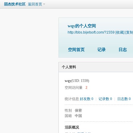
皕杰技术社区
返回首页
wqy的个人空间
http://bbs.bijetsoft.com/?1559
[收藏]
[复制
空间首页
记录
日志
个人资料
wqy
(UID: 1559)
空间访问量
2
统计信息
好友数 0
|
记录数 0
|
日志数 0
性别
保密
国籍
中国
活跃概况